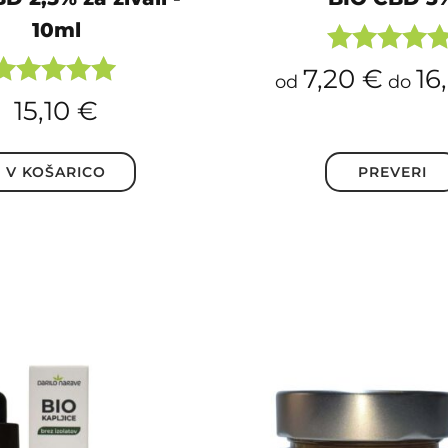
10ml
Ocenjeno
7,20
€
16
od
do
5.00
Ocenjeno
15,10
€
od 5
5.00
od 5
V KOŠARICO
PREVERI