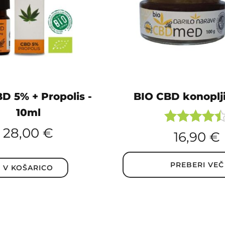
D 5% + Propolis -
BIO CBD konoplj
10ml
28,00
€
Ocenjeno
16,90
€
4.33
od 5
PREBERI VEČ
V KOŠARICO