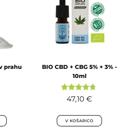
 v prahu
BIO CBD + CBG 5% + 3% -
10ml
Ocenjeno
47,10
€
4.60
od 5
V KOŠARICO