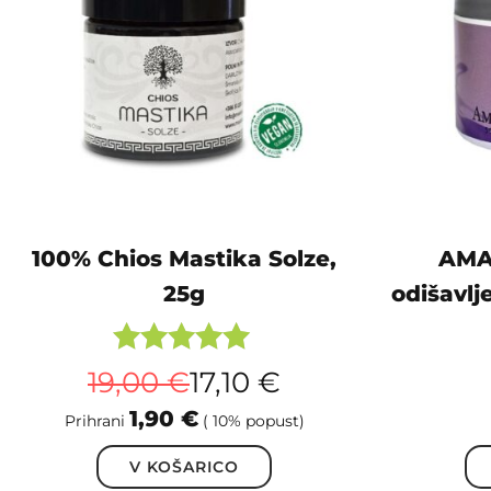
100% Chios Mastika Solze,
AMA
25g
odišavlj
Ocenjeno
19,00
€
17,10
€
5.00
1,90
€
Prihrani
( 10% popust)
od 5
V KOŠARICO