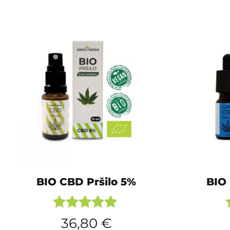
BIO CBD Pršilo 5%
BIO 
Ocenjeno
36,80
€