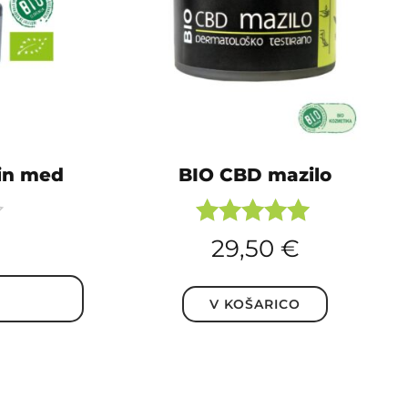
in med
BIO CBD mazilo
Ocenjeno
29,50
€
5.00
od 5
V KOŠARICO