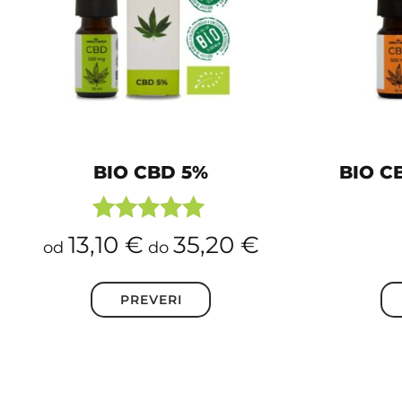
Možnosti
lahko
izberete
na
strani
izdelka
BIO CBD 5%
BIO CB
Ocenjeno
13,10
€
35,20
€
od
do
4.88
od 5
PREVERI