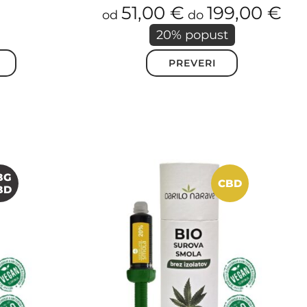
Ocenjeno
51,00
€
199,00
€
od
do
5.00
20% popust
od 5
PREVERI
Ta
izdelek
ima
več
različic.
Možnosti
lahko
izberete
na