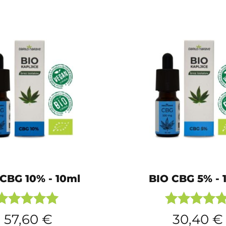
CBG 10% - 10ml
BIO CBG 5% - 
Ocenjeno
Ocenjeno
57,60
€
30,40
€