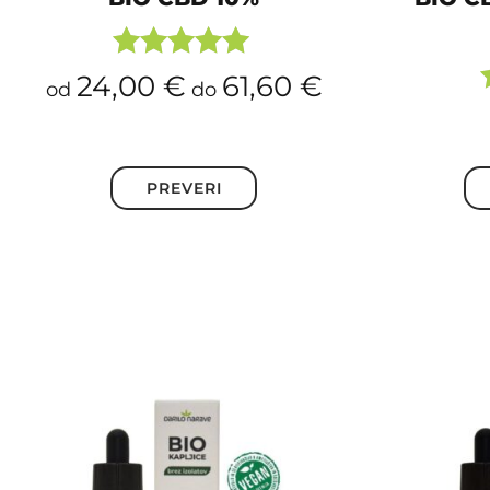
Ocenjeno
24,00
€
61,60
€
od
do
5.00
od 5
PREVERI
Ta
izdelek
ima
več
različic.