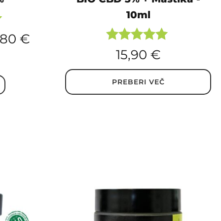
10ml
,80
€
Ocenjeno
15,90
€
5.00
od 5
PREBERI VEČ