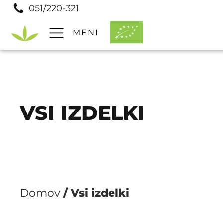
051/220-321
MENI
Pomoč
Prodajna mesta
Pogosta vprašanja
VSI IZDELKI
Domov
/ Vsi izdelki