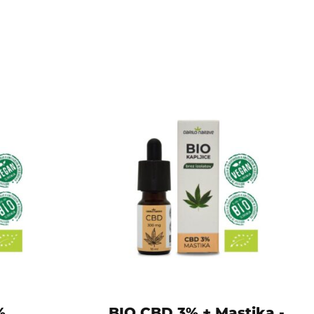
%
BIO CBD 3% + Mastika -