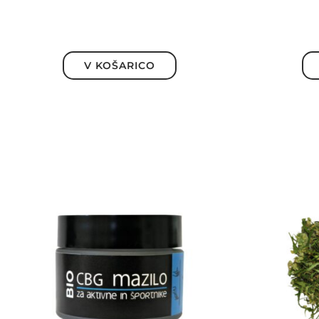
5.00
od 5
V KOŠARICO