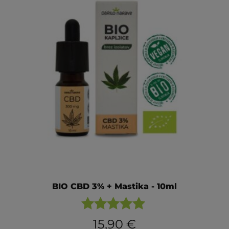
BIO CBD 3% + Mastika - 10ml
Ocenjeno
15,90
€