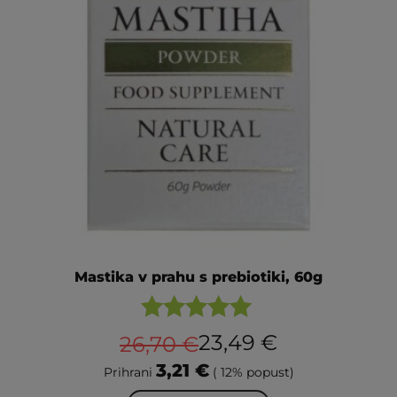
Mastika v prahu s prebiotiki, 60g
Ocenjeno
23,49
€
26,70
€
5.00
3,21
€
Prihrani
( 12% popust)
od 5