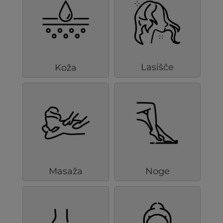
Lasišče
Koža
Masaža
Noge