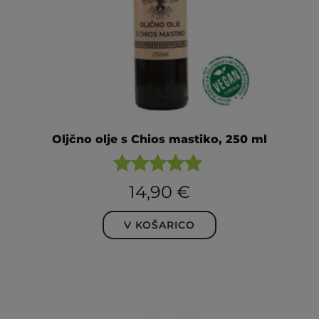
Oljčno olje s Chios mastiko, 250 ml
Ocenjeno
14,90
€
5.00
od 5
V KOŠARICO