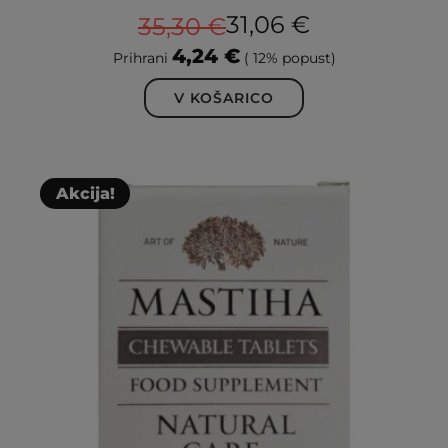
Ocenjeno
31,06
€
35,30
€
5.00
4,24
€
Prihrani
( 12% popust)
od 5
V KOŠARICO
Akcija!