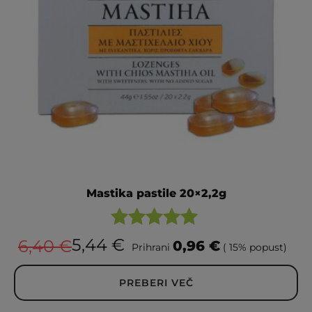
Mastika pastile 20×2,2g
Ocenjeno
5,44
€
6,40
€
0,96
€
Prihrani
( 15% popust)
5.00
od 5
PREBERI VEČ