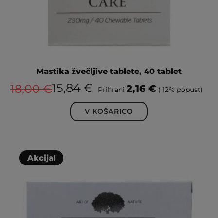
Mastika žvečljive tablete, 40 tablet
15,84
€
18,00
€
2,16
€
Prihrani
( 12% popust)
V KOŠARICO
Akcija!