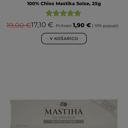
100% Chios Mastika Solze, 25g
Ocenjeno
17,10
€
19,00
€
1,90
€
Prihrani
( 10% popust)
5.00
od 5
V KOŠARICO