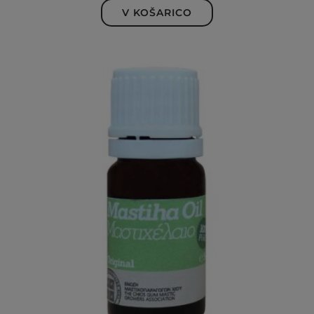
od 5
V KOŠARICO