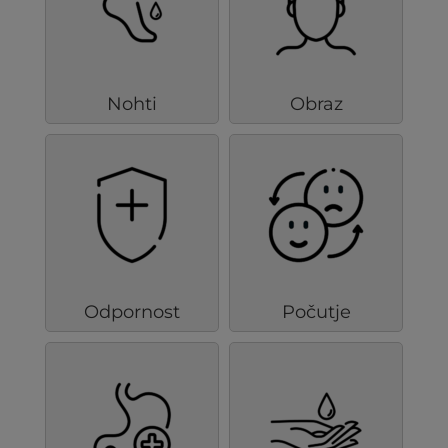
Nohti
Obraz
Odpornost
Počutje