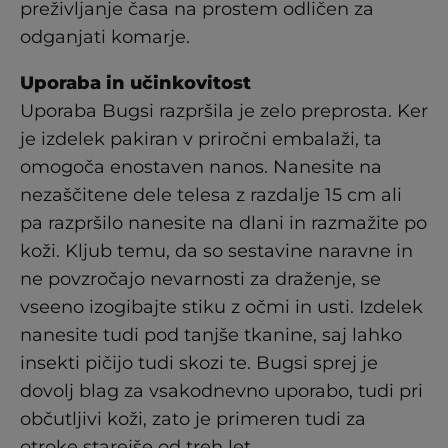
preživljanje časa na prostem odličen za
odganjati komarje.
Uporaba in učinkovitost
Uporaba Bugsi razpršila je zelo preprosta. Ker
je izdelek pakiran v priročni embalaži, ta
omogoča enostaven nanos. Nanesite na
nezaščitene dele telesa z razdalje 15 cm ali
pa razpršilo nanesite na dlani in razmažite po
koži. Kljub temu, da so sestavine naravne in
ne povzročajo nevarnosti za draženje, se
vseeno izogibajte stiku z očmi in usti. Izdelek
nanesite tudi pod tanjše tkanine, saj lahko
insekti pičijo tudi skozi te. Bugsi sprej je
dovolj blag za vsakodnevno uporabo, tudi pri
občutljivi koži, zato je primeren tudi za
otroke starejše od treh let.