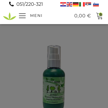
051/220-321
0
0,00
€
MENI
Pomoč
Prodajna mesta
Pogosta vprašanja