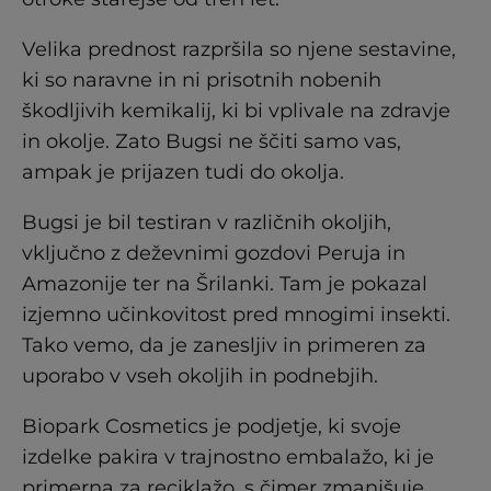
Velika prednost razpršila so njene sestavine,
ki so naravne in ni prisotnih nobenih
škodljivih kemikalij, ki bi vplivale na zdravje
in okolje. Zato Bugsi ne ščiti samo vas,
ampak je prijazen tudi do okolja.
Bugsi je bil testiran v različnih okoljih,
vključno z deževnimi gozdovi Peruja in
Amazonije ter na Šrilanki. Tam je pokazal
izjemno učinkovitost pred mnogimi insekti.
Tako vemo, da je zanesljiv in primeren za
uporabo v vseh okoljih in podnebjih.
Biopark Cosmetics je podjetje, ki svoje
izdelke pakira v trajnostno embalažo, ki je
primerna za reciklažo, s čimer zmanjšuje