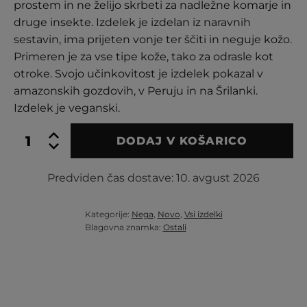
prostem in ne želijo skrbeti za nadležne komarje in
druge insekte. Izdelek je izdelan iz naravnih
sestavin, ima prijeten vonje ter ščiti in neguje kožo.
Primeren je za vse tipe kože, tako za odrasle kot
otroke. Svojo učinkovitost je izdelek pokazal v
amazonskih gozdovih, v Peruju in na Šrilanki.
Izdelek je veganski.
BUGSI
DODAJ V KOŠARICO
za
varno
preživljanje
Predviden čas dostave:
10. avgust 2026
časa
na
prostem
Kategorije:
Nega
,
Novo
,
Vsi izdelki
količina
Blagovna znamka:
Ostali