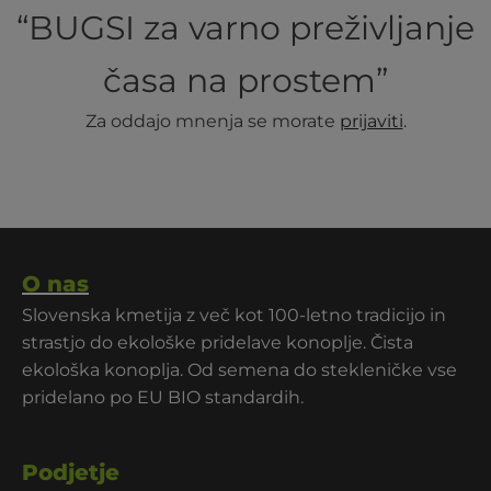
“BUGSI za varno preživljanje
časa na prostem”
Za oddajo mnenja se morate
prijaviti
.
O nas
Slovenska kmetija z več kot 100-letno tradicijo in
strastjo do ekološke pridelave konoplje. Čista
ekološka konoplja. Od semena do stekleničke vse
pridelano po EU BIO standardih.
Podjetje