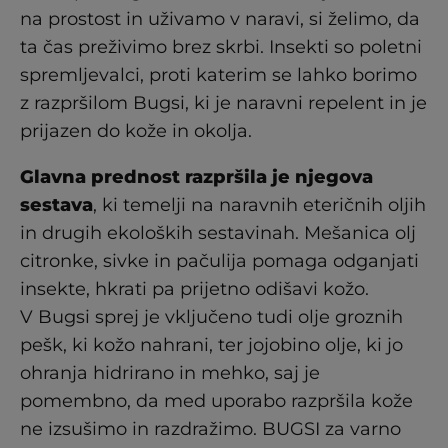
na prostost in uživamo v naravi, si želimo, da
ta čas preživimo brez skrbi. Insekti so poletni
spremljevalci, proti katerim se lahko borimo
z razpršilom Bugsi, ki je naravni repelent in je
prijazen do kože in okolja.
Glavna prednost razpršila je njegova
sestava
, ki temelji na naravnih eteričnih oljih
in drugih ekoloških sestavinah. Mešanica olj
citronke, sivke in pačulija pomaga odganjati
insekte, hkrati pa prijetno odišavi kožo.
V Bugsi sprej je vključeno tudi olje groznih
pešk, ki kožo nahrani, ter jojobino olje, ki jo
ohranja hidrirano in mehko, saj je
pomembno, da med uporabo razpršila kože
ne izsušimo in razdražimo. BUGSI za varno