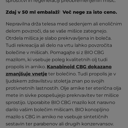
sprostitvi in regeneraciji preobremenjenih mišic.
strank
Zdaj v 50 ml embalaži
!
Več nege za isto ceno.
Nepravilna drža telesa med sedenjem ali enoličnim
delom povzroči, da se vaše mišice zategnejo.
Otrdela mišica je slabo prekrvavljena in boleča.
Tudi rekreacija ali delo na vrtu lahko povzročita
bolečine v mišicah. Pomagajte si z BIO CBG
mazilom, ki vsebuje poleg kvalitetnih olj tudi
propolis in arniko.
Kanabinoid CBG dokazano
zmanjšuje vnetje
ter bolečino. Tudi propolis je v
ljudskem zdravilstvu stoletja znan po svojih
protivnetnih lastnostih. Olje arnike ter eterična olja
mete in sivke pospešujejo prekrvavitev ter mišice
sprostijo. Uporabite BIO CBG mazilo kot naravno
darilo vašim bolečim mišicam. BIO konopljino
mazilo s CBG in arniko ne vsebuje sintetičnih
sestavin ter parabenov ali drugih konzervansov.