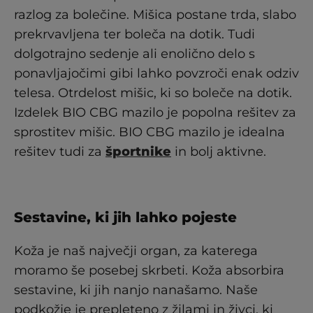
razlog za bolečine. Mišica postane trda, slabo
prekrvavljena ter boleča na dotik. Tudi
dolgotrajno sedenje ali enolično delo s
ponavljajočimi gibi lahko povzroči enak odziv
telesa. Otrdelost mišic, ki so boleče na dotik.
Izdelek BIO CBG mazilo je popolna rešitev za
sprostitev mišic. BIO CBG mazilo je idealna
rešitev tudi za
športnike
in bolj aktivne.
Sestavine, ki jih lahko pojeste
Koža je naš največji organ, za katerega
moramo še posebej skrbeti. Koža absorbira
sestavine, ki jih nanjo nanašamo. Naše
podkožje je prepleteno z žilami in živci, ki