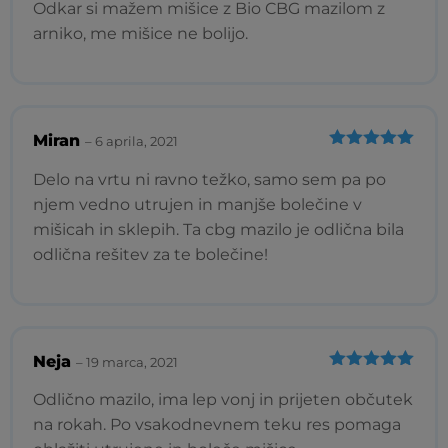
od 5
Odkar si mažem mišice z Bio CBG mazilom z
arniko, me mišice ne bolijo.
Miran
–
6 aprila, 2021
Ocenjeno
5
od 5
Delo na vrtu ni ravno težko, samo sem pa po
njem vedno utrujen in manjše bolečine v
mišicah in sklepih. Ta cbg mazilo je odlična bila
odlična rešitev za te bolečine!
Neja
–
19 marca, 2021
Ocenjeno
5
od 5
Odlično mazilo, ima lep vonj in prijeten občutek
na rokah. Po vsakodnevnem teku res pomaga