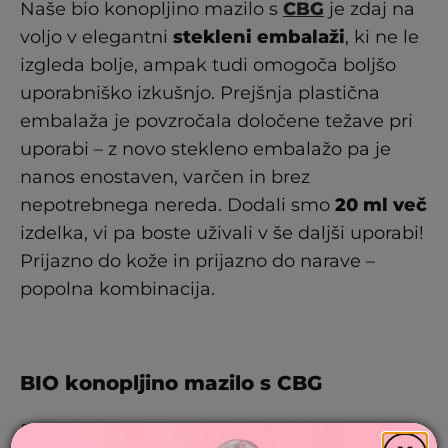
Naše bio konopljino mazilo s
CBG
je zdaj na
voljo v elegantni
stekleni embalaži
, ki ne le
izgleda bolje, ampak tudi omogoča boljšo
uporabniško izkušnjo. Prejšnja plastična
embalaža je povzročala določene težave pri
uporabi – z novo stekleno embalažo pa je
nanos enostaven, varčen in brez
nepotrebnega nereda. Dodali smo
20 ml več
izdelka, vi pa boste uživali v še daljši uporabi!
Prijazno do kože in prijazno do narave –
popolna kombinacija.
BIO konopljino mazilo s CBG
BIO CBG mazilo je bilo posebej razvito za