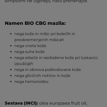
simptomi ne izginejo, nato prenehajte.
Namen BIO CBG mazila:
nega kože in mišic pri bolečih in
preobremenjenih mišicah
nega vnete kože
nega suhe kože
nega srbeče in razdražene kože pri luskavici,
izpuščajih
nega in obnova poškodovane kože
nega glivičnih nohtov in kože
nega hemoroidov.
Sestava (INCI):
olea europaea fruit oil,