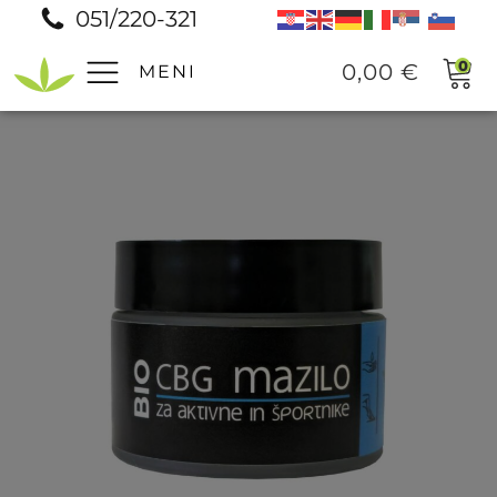
051/220-321
0
0,00
€
MENI
Pomoč
Prodajna mesta
Pogosta vprašanja