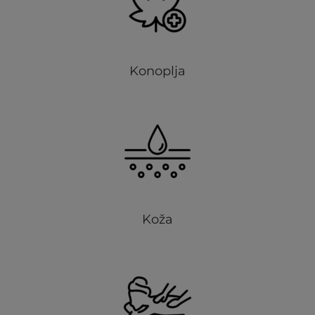
Konoplja
Koža