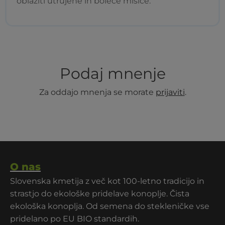
oblažiti utrujene in boleče mišice.
Podaj mnenje
Za oddajo mnenja se morate
prijaviti
.
O nas
Slovenska kmetija z več kot 100-letno tradicijo in
strastjo do ekološke pridelave konoplje. Čista
ekološka konoplja. Od semena do stekleničke vse
pridelano po EU BIO standardih.