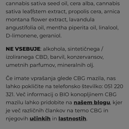
cannabis sativa seed oil, cera alba, cannabis
sativa leaf/stem extract, propolis cera, arnica
montana flower extract, lavandula
angustifolia oil, mentha piperita oil, linalool,
D-limonene, geraniol.
NE VSEBUJE
: alkohola, sintetičnega /
izoliranega CBD, barvil, konzervansov,
umetnih parfumov, mineralnih olj.
Če imate vprašanja glede CBG mazila, nas
lahko pokličite na telefonsko številko: 051 220
321. Več informacij o BIO konopljinem CBG
mazilu lahko pridobite na
našem blogu
,
kjer
je več različnih člankov na temo CBG in
njegovih
učinkih
in
lastnostih
.