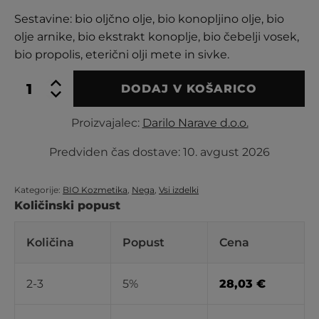
Sestavine: bio oljčno olje, bio konopljino olje, bio
olje arnike, bio ekstrakt konoplje, bio čebelji vosek,
bio propolis, eterični olji mete in sivke.
BIO
DODAJ V KOŠARICO
CBG
mazilo
Proizvajalec:
Darilo Narave d.o.o.
količina
Predviden čas dostave:
10. avgust 2026
Kategorije:
BIO Kozmetika
,
Nega
,
Vsi izdelki
Količinski popust
Količina
Popust
Cena
2-3
5%
28,03
€