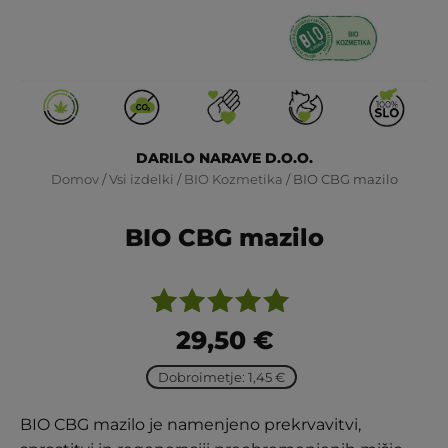
DARILO NARAVE D.O.O.
Domov
/
Vsi izdelki
/
BIO Kozmetika
/ BIO CBG mazilo
BIO CBG mazilo
Ocenjeno
3
29,50
€
z
5.00
od
Dobroimetje: 1,45 €
5 na
podlagi
BIO CBG mazilo je namenjeno prekrvavitvi,
ocene