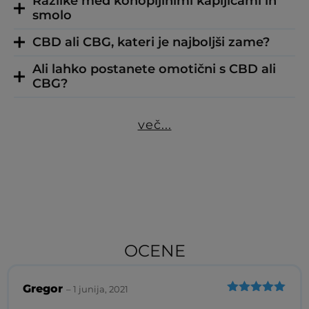
Razlike med konopljinimi kapljicami in
smolo
CBD ali CBG, kateri je najboljši zame?
Ali lahko postanete omotični s CBD ali
CBG?
več...
OCENE
Gregor
–
1 junija, 2021
Ocenjeno
5