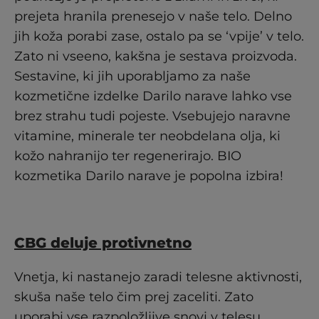
prejeta hranila prenesejo v naše telo. Delno
jih koža porabi zase, ostalo pa se ‘vpije’ v telo.
Zato ni vseeno, kakšna je sestava proizvoda.
Sestavine, ki jih uporabljamo za naše
kozmetične izdelke Darilo narave lahko vse
brez strahu tudi pojeste. Vsebujejo naravne
vitamine, minerale ter neobdelana olja, ki
kožo nahranijo ter regenerirajo. BIO
kozmetika Darilo narave je popolna izbira!
CBG deluje protivnetno
Vnetja, ki nastanejo zaradi telesne aktivnosti,
skuša naše telo čim prej zaceliti. Zato
uporabi vse razpoložljive snovi v telesu.