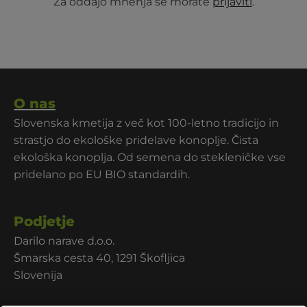
Za oddajo mnenja se morate
prijaviti
.
O nas
Slovenska kmetija z več kot 100-letno tradicijo in
strastjo do ekološke pridelave konoplje. Čista
ekološka konoplja. Od semena do stekleničke vse
pridelano po EU BIO standardih.
Podjetje
Darilo narave d.o.o.
Šmarska cesta 40, 1291 Škofljica
Slovenija