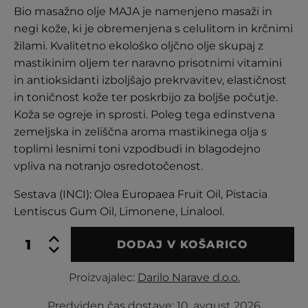
stranke
Bio masažno olje MAJA je namenjeno masaži in
negi kože, ki je obremenjena s celulitom in krčnimi
žilami. Kvalitetno ekološko oljčno olje skupaj z
mastikinim oljem ter naravno prisotnimi vitamini
in antioksidanti izboljšajo prekrvavitev, elastičnost
in toničnost kože ter poskrbijo za boljše počutje.
Koža se ogreje in sprosti. Poleg tega edinstvena
zemeljska in zeliščna aroma mastikinega olja s
toplimi lesnimi toni vzpodbudi in blagodejno
vpliva na notranjo osredotočenost.
Sestava (INCI): Olea Europaea Fruit Oil, Pistacia
Lentiscus Gum Oil, Limonene, Linalool.
BIO
DODAJ V KOŠARICO
masažno
olje
Proizvajalec:
Darilo Narave d.o.o.
Maja
količina
Predviden čas dostave:
10. avgust 2026