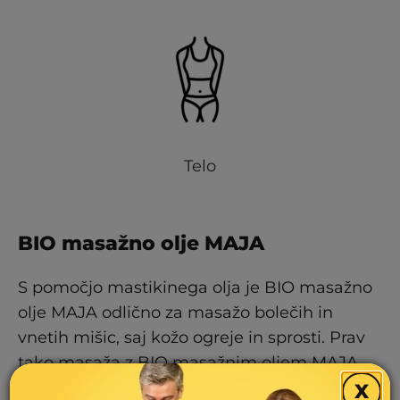
Telo
BIO masažno olje MAJA
S pomočjo mastikinega olja je BIO masažno
olje MAJA odlično za masažo bolečih in
vnetih mišic, saj kožo ogreje in sprosti. Prav
tako masaža z BIO masažnim oljem MAJA
pomaga lajšati občutek težkih nog in izboljša
X