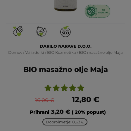
DARILO NARAVE D.O.O.
Domov
/
Vsi izdelki
/
BIO Kozmetika
/ BIO masažno olje Maja
BIO masažno olje Maja
Ocenjeno
1
12,80
€
16,00
€
z
5.00
od
3,20
€
Prihrani
( 20% popust)
5 na
podlagi
Dobroimetje: 0,63 €
ocene