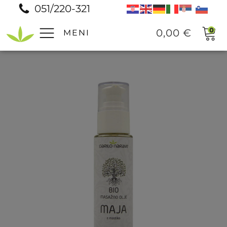
051/220-321
0
0,00
€
MENI
Pomoč
Prodajna mesta
Pogosta vprašanja