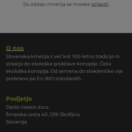
Za oddajo mnenja se morate
prijaviti
.
O nas
Slovenska kmetija z več kot 100-letno tradicijo in
strastjo do ekološke pridelave konoplje. Čista
ekološka konoplja. Od semena do stekleničke vse
pridelano po EU BIO standardih.
Podjetje
Darilo narave d.o.o.
Šmarska cesta 40, 1291 Škofljica
Slovenija