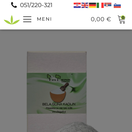
051/220-321
0
0,00
€
MENI
Pomoč
Prodajna mesta
Pogosta vprašanja