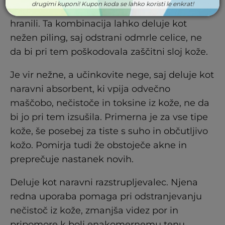
drugimi kuponi! Kupon koda se lahko koristi le enkrat!
pomagajo pri obnovi kože in jo oskrbijo s
hranili. Ta kombinacija lahko deluje kot
nežen piling, saj odstrani odmrle celice, ne
da bi pri tem poškodovala zaščitni sloj kože.
Je vir nežne, a učinkovite nege, saj deluje kot
naravni absorbent, ki vpija odvečno
maščobo, nečistoče in toksine iz kože, ne da
bi jo pri tem izsušila. Primerna je za vse tipe
kože, še posebej za tiste s suho in občutljivo
kožo. Pomirja tudi že obstoječe akne in
preprečuje nastanek novih.
Deluje kot naravni razstrupljevalec. Njena
redna uporaba pomaga pri odstranjevanju
nečistoč iz kože, zmanjša videz por in
pripomore k bolj enakomernemu tenu.