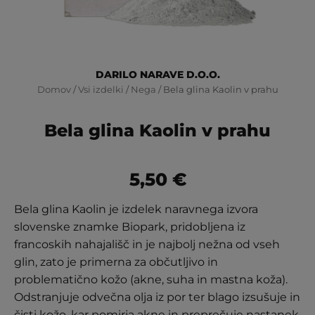
DARILO NARAVE D.O.O.
Domov
/
Vsi izdelki
/
Nega
/ Bela glina Kaolin v prahu
Bela glina Kaolin v prahu
5,50
€
Bela glina Kaolin je izdelek naravnega izvora
slovenske znamke Biopark, pridobljena iz
francoskih nahajališč in je najbolj nežna od vseh
glin, zato je primerna za občutljivo in
problematično kožo (akne, suha in mastna koža).
Odstranjuje odvečna olja iz por ter blago izsušuje in
čisti kožo, kar pomirja akne in preprečuje nastanek