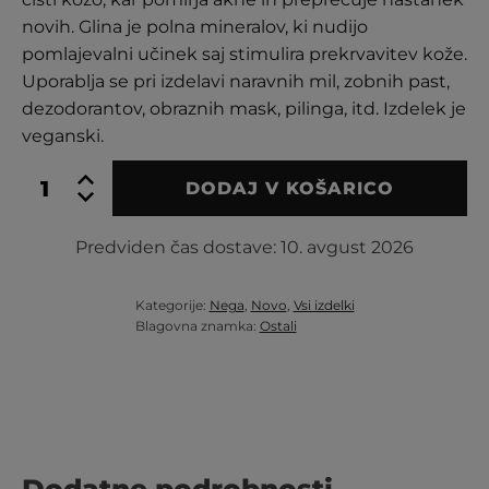
novih. Glina je polna mineralov, ki nudijo
pomlajevalni učinek saj stimulira prekrvavitev kože.
Uporablja se pri izdelavi naravnih mil, zobnih past,
dezodorantov, obraznih mask, pilinga, itd. Izdelek je
veganski.
Bela
DODAJ V KOŠARICO
glina
Kaolin
v
Predviden čas dostave:
10. avgust 2026
prahu
količina
Kategorije:
Nega
,
Novo
,
Vsi izdelki
Blagovna znamka:
Ostali