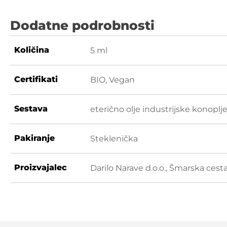
Dodatne podrobnosti
Količina
5 ml
Certifikati
BIO, Vegan
Sestava
eterično olje industrijske konoplj
Pakiranje
Steklenička
Proizvajalec
Darilo Narave d.o.o., Šmarska cesta