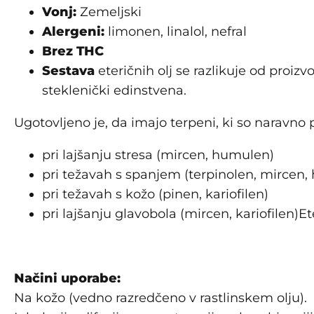
Vonj:
Zemeljski
Alergeni:
limonen, linalol, nefral
Brez THC
Sestava
eteričnih olj se razlikuje od proizv
steklenički edinstvena.
Ugotovljeno je, da imajo terpeni, ki so naravno 
pri lajšanju stresa (mircen, humulen)
pri težavah s spanjem (terpinolen, mircen
pri težavah s kožo (pinen, kariofilen)
pri lajšanju glavobola (mircen, kariofilen)Et
Načini uporabe:
Na kožo (vedno razredčeno v rastlinskem olju).