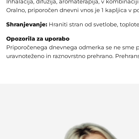
Inhalacija, difuzija, aromaterapija, v kombinaci
Oralno, priporočen dnevni vnos je 1 kapljica v pol
Shranjevanje:
Hraniti stran od svetlobe, toplote
Opozorila za uporabo
Priporočenega dnevnega odmerka se ne sme prek
uravnoteženo in raznovrstno prehrano. Prehrans