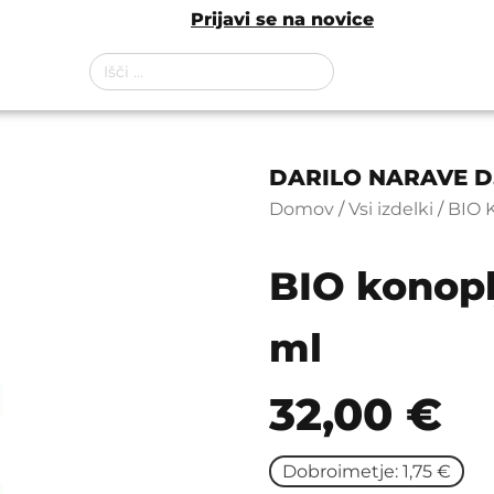
Najvišja kakovost konoplje v Sloveniji
Brezplačna poštnina
Prijavi se na novice
100% BIO konopljini
Išči:
DARILO NARAVE D.
Domov
/
Vsi izdelki
/
BIO 
BIO konoplj
ml
32,00
€
Dobroimetje: 1,75 €