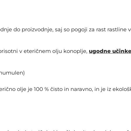
odnje do proizvodnje, saj so pogoji za rast rastline 
prisotni v eteričnem olju konoplje,
ugodne učink
, humulen)
erično olje je 100 % čisto in naravno, in je iz ekol