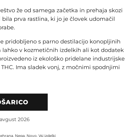
veštvo že od samega začetka in prehaja skozi
i bila prva rastlina, ki jo je človek udomačil
orabe.
je pridobljeno s parno destilacijo konopljinih
a lahko v kozmetičnih izdelkih ali kot dodatek
e proizvedeno iz ekološko pridelane industrijske
e THC. Ima sladek vonj, z močnimi spodnjimi
OŠARICO
 avgust 2026
rehrana
,
Nega
,
Novo
,
Vsi izdelki