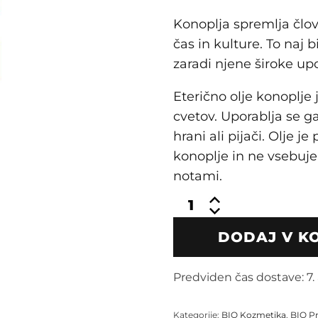
Konoplja spremlja člo
čas in kulture. To naj b
zaradi njene široke up
Eterično olje konoplje 
cvetov. Uporablja se g
hrani ali pijači. Olje j
konoplje in ne vsebuj
notami.
BIO
konopljino
eterično
DODAJ V K
olje,
5
ml
Predviden čas dostave:
7.
količina
Kategorije:
BIO Kozmetika
,
BIO P