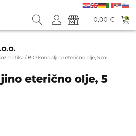
0
0,00
€
O.O.
Kozmetika
/ BIO konopljino eterično olje, 5 ml
ino eterično olje, 5