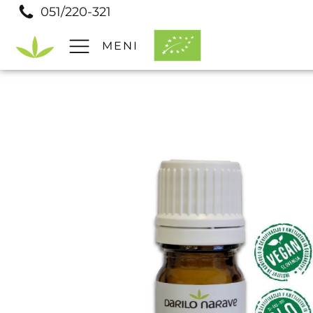
051/220-321
MENI
Pomoč
Prodajna mesta
Pogosta vprašanja