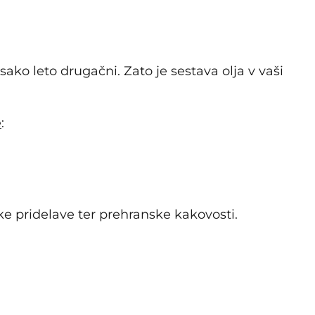
vsako leto drugačni. Zato je sestava olja v vaši
e
:
oške pridelave ter prehranske kakovosti.