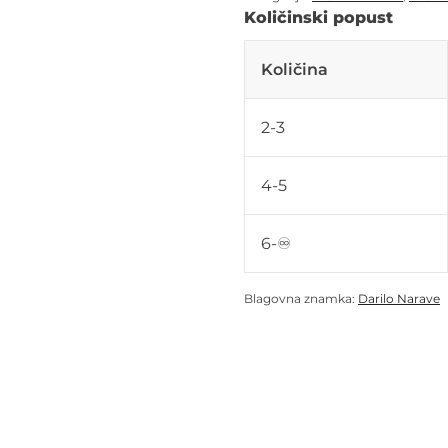
Količinski popust
Količina
2-3
4-5
6-♾️
Blagovna znamka:
Darilo Narave