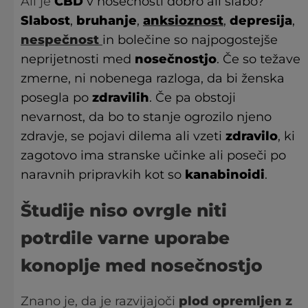
Ali je
CBD
v nosečnosti dobro ali slabo?
Slabost
,
bruhanje
,
anksioznost
,
depresija
,
nespečnost
in bolečine so najpogostejše
neprijetnosti med
nosečnostjo
. Če so težave
zmerne, ni nobenega razloga, da bi ženska
posegla po
zdravilih
. Če pa obstoji
nevarnost, da bo to stanje ogrozilo njeno
zdravje, se pojavi dilema ali vzeti
zdravilo
, ki
zagotovo ima stranske učinke ali poseči po
naravnih pripravkih kot so
kanabinoidi
.
Študije niso ovrgle niti
potrdile varne uporabe
konoplje med nosečnostjo
Znano je, da je razvijajoči
plod opremljen z