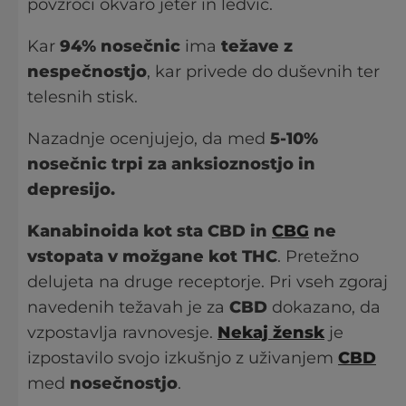
povzroči okvaro jeter in ledvic.
Kar
94% nosečnic
ima
težave z
nespečnostjo
, kar privede do duševnih ter
telesnih stisk.
Nazadnje ocenjujejo, da med
5-10%
nosečnic trpi za anksioznostjo in
depresijo.
Kanabinoida kot sta CBD in
CBG
ne
vstopata v možgane kot THC
. Pretežno
delujeta na druge receptorje. Pri vseh zgoraj
navedenih težavah je za
CBD
dokazano, da
vzpostavlja ravnovesje.
Nekaj žensk
je
izpostavilo svojo izkušnjo z uživanjem
CBD
med
nosečnostjo
.