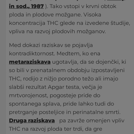
in sod., 1987
). Tako vstopi v krvni obtok
ploda in plodove možgane. Visoka
koncentracija THC glede na izvedene študije,
vpliva na razvoj plodovih možganov.
Med dokazi raziskav se pojavlja
kontradiktornost. Medtem, ko ena
metaraziskava
ugotavlja, da se dojenčki, ki
so bili v prenatalnem obdobju izpostavljeni
THC, rodijo z nižjo porodno težo ali imajo
slabši rezultat Apgar testa, večja je
mrtvorojenost, pogosteje pride do
spontanega splava, pride lahko tudi do
pretrganje posteljice in perinatalne smrti.
Druga raziskava
pa zavrže omenjen vpliv
THC na razvoj ploda ter trdi, da gre