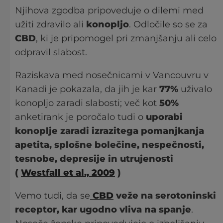
Njihova zgodba pripoveduje o dilemi med
užiti zdravilo ali
konopljo
. Odločile so se za
CBD
, ki je pripomogel pri zmanjšanju ali celo
odpravil slabost.
Raziskava med nosečnicami v Vancouvru v
Kanadi je pokazala, da jih je kar
77%
uživalo
konopljo zaradi slabosti; več kot
50%
anketirank je poročalo tudi o
uporabi
konoplje zaradi izrazitega pomanjkanja
apetita, splošne bolečine, nespečnosti,
tesnobe, depresije in utrujenosti
(
Westfall et al., 2009
)
Vemo tudi, da se
CBD
veže na serotoninski
receptor, kar ugodno vliva na spanje
.