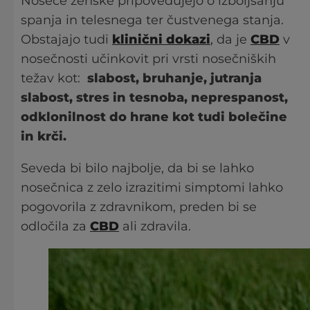
Noseče ženske pripovedujejo o izboljšanju
spanja in telesnega ter čustvenega stanja.
Obstajajo tudi
klinični dokazi
,
da je
CBD
v
nosečnosti učinkovit pri vrsti nosečniških
težav kot:
slabost, bruhanje, jutranja
slabost, stres in tesnoba, neprespanost,
odklonilnost do hrane kot tudi bolečine
in krči.
Seveda bi bilo najbolje, da bi se lahko
nosečnica z zelo izrazitimi simptomi lahko
pogovorila z zdravnikom, preden bi se
odločila za
CBD
ali zdravila.