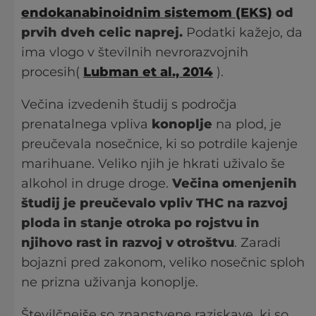
endokanabinoidnim sistemom (EKS)
od
prvih dveh celic naprej.
Podatki kažejo, da
ima vlogo v številnih nevrorazvojnih
procesih(
Lubman et al., 2014
).
Večina izvedenih študij s področja
prenatalnega vpliva
konoplje
na plod, je
preučevala nosečnice, ki so potrdile kajenje
marihuane. Veliko njih je hkrati uživalo še
alkohol in druge droge.
Večina omenjenih
študij je preučevalo vpliv THC na razvoj
ploda in stanje otroka po rojstvu in
njihovo rast in razvoj v otroštvu
. Zaradi
bojazni pred zakonom, veliko nosečnic sploh
ne prizna uživanja konoplje.
Številčnejše so znanstvene raziskave, ki so