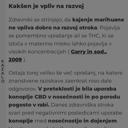
Kakšen je vpliv na razvoj
Zdravniki se strinjajo, da
kajenje marihuane
ne vpliva dobro na razvoj otroka
. Pojavlja
se pomembno vprašanje ali se THC, ki se
izloča v materino mleko lahko pojavlja v
visokih koncentracijah (
Garry in sod.,
2009
).
K
A
Z
Ostaja torej veliko še več vprašanj, na katere
A
L
znanstvene raziskave zaenkrat niso dale
O
odgovorov.
V preteklosti je bila uporaba
konoplje CBD v nosečnosti in po porodu
pogosto v rabi.
Danes zdravniška stroka
svari pred negativnimi posledicami uporabe
konoplje
med
nosečnostjo in dojenjem
.