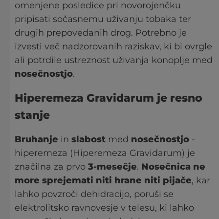
omenjene posledice pri novorojenčku
pripisati sočasnemu uživanju tobaka ter
drugih prepovedanih drog. Potrebno je
izvesti več nadzorovanih raziskav, ki bi ovrgle
ali potrdile ustreznost uživanja konoplje med
nosečnostjo
.
Hiperemeza Gravidarum
je
resno
stanje
Bruhanje
in
slabost
med
nosečnostjo
-
hiperemeza (Hiperemeza Gravidarum) je
značilna za prvo
3-mesečje
.
Nosečnica ne
more sprejemati niti hrane niti pijače
, kar
lahko povzroči dehidracijo, poruši se
elektrolitsko ravnovesje v telesu, ki lahko