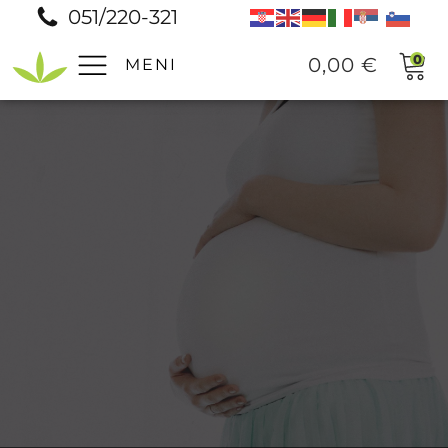
051/220-321
0
0,00
€
MENI
Pomoč
Prodajna mesta
Pogosta vprašanja