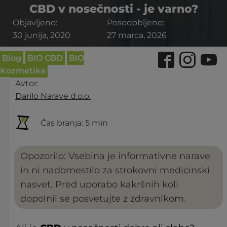
CBD v nosečnosti - je varno?
Objavljeno:
Posodobljeno:
30 junija, 2020
27 marca, 2026
Blog
BIO CBD
BIO
Kozmetika
Avtor:
Darilo Narave d.o.o.
Čas branja:
5 min
Opozorilo: Vsebina je informativne narave
in ni nadomestilo za strokovni medicinski
nasvet. Pred uporabo kakršnih koli
dopolnil se posvetujte z zdravnikom.