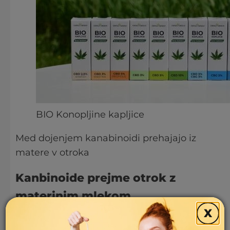
BIO Konopljine kapljice
Med dojenjem kanabinoidi prehajajo iz
matere v otroka
Kanbinoide prejme otrok z
materinim mlekom
X
Materini naravni kanabinoidi prehajajo z