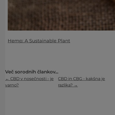
Hemp: A Sustainable Plant
Več sorodnih člankov...
← CBD v nosečnosti - je
CBD in CBG - kakšna je
varno?
razlika? →