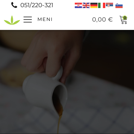
051/220-321
0
0,00
€
MENI
Pomoč
Prodajna mesta
Pogosta vprašanja