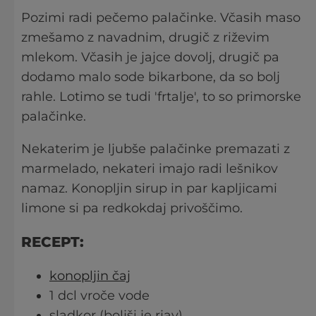
Pozimi radi pečemo palačinke. Včasih maso
zmešamo z navadnim, drugič z riževim
mlekom. Včasih je jajce dovolj, drugič pa
dodamo malo sode bikarbone, da so bolj
rahle. Lotimo se tudi 'frtalje', to so primorske
palačinke.
Nekaterim je ljubše palačinke premazati z
marmelado, nekateri imajo radi lešnikov
namaz. Konopljin sirup in par kapljicami
limone si pa redkokdaj privoščimo.
RECEPT:
konopljin čaj
1 dcl vroče vode
sladkor (boljši je rjav)