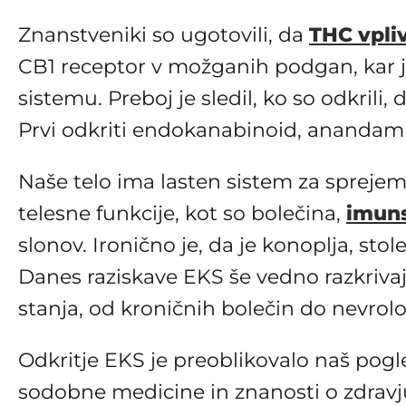
Znanstveniki so ugotovili, da
THC vpli
CB1 receptor v možganih podgan, kar j
sistemu. Preboj je sledil, ko so odkrili
Prvi odkriti endokanabinoid, anandamid
Naše telo ima lasten sistem za spreje
telesne funkcije, kot so bolečina,
imuns
slonov. Ironično je, da je konoplja, st
Danes raziskave EKS še vedno razkrivaj
stanja, od kroničnih bolečin do nevrol
Odkritje EKS je preoblikovalo naš pogl
sodobne medicine in znanosti o zdravj