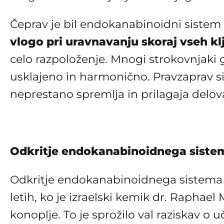
Čeprav je bil endokanabinoidni sistem od
vlogo pri uravnavanju skoraj vseh klj
celo razpoloženje. Mnogi strokovnjaki ga
usklajeno in harmonično. Pravzaprav s
neprestano spremlja in prilagaja delova
Odkritje endokanabinoidnega siste
Odkritje endokanabinoidnega sistema je
letih, ko je izraelski kemik dr. Raphael 
konoplje. To je sprožilo val raziskav o 