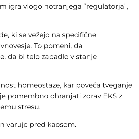
em igra vlogo notranjega “regulatorja”,
e, ki se vežejo na specifične
ravnovesje. To pomeni, da
, da bi telo zapadlo v stanje
bnost homeostaze, kar poveča tveganje
to je pomembno ohranjati zdrav EKS z
nemu stresu.
dan varuje pred kaosom.