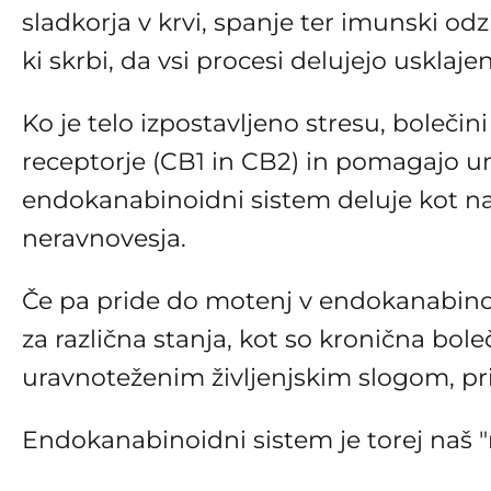
sladkorja v krvi, spanje ter imunski od
ki skrbi, da vsi procesi delujejo usklaje
Ko je telo izpostavljeno stresu, boleči
receptorje (CB1 in CB2) in pomagajo umi
endokanabinoidni sistem deluje kot nara
neravnovesja.
Če pa pride do motenj v endokanabino
za različna stanja, kot so kronična bo
uravnoteženim življenjskim slogom, p
Endokanabinoidni sistem je torej naš "