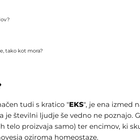
dov?
je, tako kot mora?
?
čen tudi s kratico "
EKS
", je ena izmed 
a je številni ljudje še vedno ne poznajo.
h telo proizvaja samo) ter encimov, ki sk
vnovesja oziroma homeostaze.