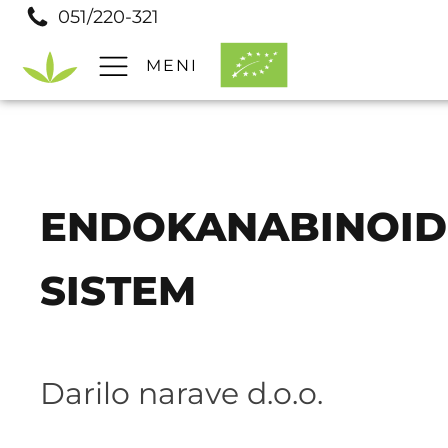
051/220-321
MENI
Pomoč
Prodajna mesta
Pogosta vprašanja
ENDOKANABINOID
SISTEM
Darilo narave d.o.o.