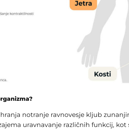
organizma?
hranja notranje ravnovesje kljub zunanj
 zajema uravnavanje različnih funkcij, ko