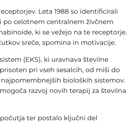
receptorjev. Leta 1988 so identificirali
eni po celotnem centralnem živčnem
nabinoide, ki se vežejo na te receptorje.
utkov sreče, spomina in motivacije.
istem (EKS), ki uravnava številne
 prisoten pri vseh sesalcih, od miši do
nega najpomembnejših bioloških sistemov.
mogoča razvoj novih terapij za številna
očutja ter postalo ključni del