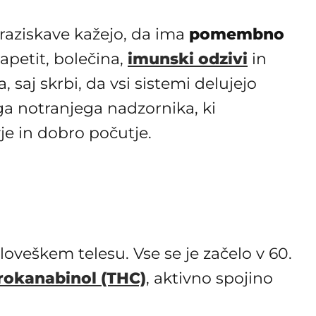
, raziskave kažejo, da ima
pomembno
 apetit, bolečina,
imunski odzivi
in
 saj skrbi, da vsi sistemi delujejo
a notranjega nadzornika, ki
je in dobro počutje.
oveškem telesu. Vse se je začelo v 60.
rokanabinol (THC)
, aktivno spojino