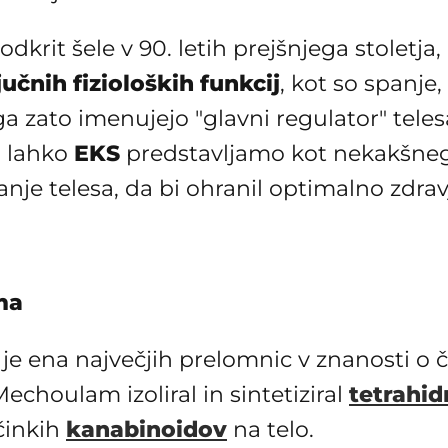
krit šele v 90. letih prejšnjega stoletja
učnih fizioloških funkcij
, kot so spanje,
 zato imenujejo "glavni regulator" telesa,
i lahko
EKS
predstavljamo kot nekakšneg
nje telesa, da bi ohranil optimalno zdrav
ma
 ena največjih prelomnic v znanosti o čl
Mechoulam izoliral in sintetiziral
tetrahid
učinkih
kanabinoidov
na telo.