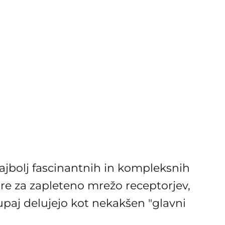
najbolj fascinantnih in kompleksnih
 Gre za zapleteno mrežo receptorjev,
upaj delujejo kot nekakšen "glavni