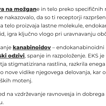
va na možgan
e in telo preko specifičnih 
e nakazovalo, da so ti receptorji razprš
, da telo proizvaja lastne molekule, endoka
, igra ključno vlogo pri uravnavanju obč
manje
kanabinoidov
– endokanabinoidni s
ki odzivi
, spanje in razpoloženje. EKS je
oletja stigmatizirana rastlina, razkrila e
o nove vidike njegovega delovanja, kar o
oških motenj.
ed na vzdrževanje ravnovesja in dobrega p
u.