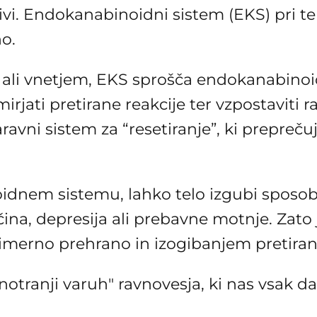
zivi. Endokanabinoidni sistem (EKS) pri t
no.
ni ali vnetjem, EKS sprošča endokanabinoid
rjati pretirane reakcije ter vzpostaviti 
vni sistem za “resetiranje”, ki preprečuje
idnem sistemu, lahko telo izgubi sposo
lečina, depresija ali prebavne motnje. Za
rimerno prehrano in izogibanjem pretira
notranji varuh" ravnovesja, ki nas vsak 