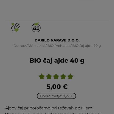
DARILO NARAVE D.O.O.
Domov
/
Vsi izdelki
/
BIO Prehrana
/ BIO čaj ajde 40 g
BIO čaj ajde 40 g
Ocenjeno
2
5,00
€
z
5.00
od
Dobroimetje: 0,27 €
5 na
podlagi
Ajdov čaj priporočamo pri težavah z ožiljem.
ocene