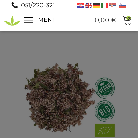
051/220-321
0
0,00
€
MENI
Pomoč
Prodajna mesta
Pogosta vprašanja