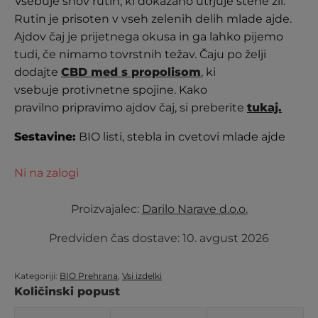
Vsebuje snov rutin, ki dokazano utrjuje stene žil.
strank
Rutin je prisoten v vseh zelenih delih mlade ajde.
Ajdov čaj je prijetnega okusa in ga lahko pijemo
tudi, če nimamo tovrstnih težav. Čaju po želji
dodajte
CBD med s propolisom
, ki
vsebuje protivnetne spojine. Kako
pravilno pripravimo ajdov čaj, si preberite
tukaj.
Sestavine:
BIO listi, stebla in cvetovi mlade ajde
Ni na zalogi
Proizvajalec:
Darilo Narave d.o.o.
Predviden čas dostave:
10. avgust 2026
Kategoriji:
BIO Prehrana
,
Vsi izdelki
Količinski popust