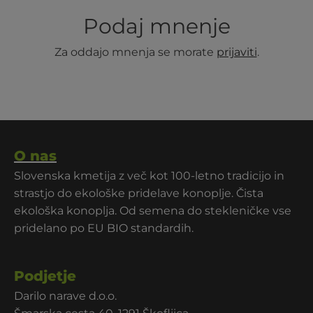
Podaj mnenje
Za oddajo mnenja se morate
prijaviti
.
O nas
Slovenska kmetija z več kot 100-letno tradicijo in
strastjo do ekološke pridelave konoplje. Čista
ekološka konoplja. Od semena do stekleničke vse
pridelano po EU BIO standardih.
Podjetje
Darilo narave d.o.o.