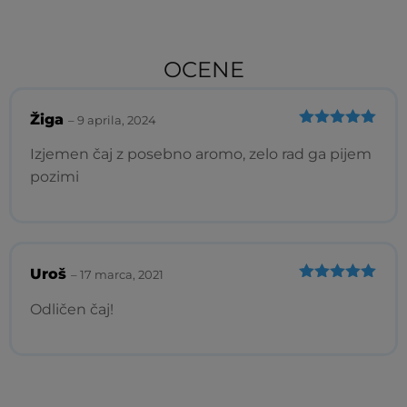
OCENE
Žiga
–
9 aprila, 2024
Ocenjeno
5
od 5
Izjemen čaj z posebno aromo, zelo rad ga pijem
pozimi
Uroš
–
17 marca, 2021
Ocenjeno
5
od 5
Odličen čaj!