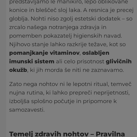
predstavljamo le manikiro, lepo oblikovane
konice in bleščeč sloj laka. A resnica je precej
globlja. Nohti niso zgolj estetski dodatek – so
zrcalo našega notranjega zdravja in
pomemben pokazatelj higienskih navad.
Njihovo stanje lahko razkrije težave, kot so
pomanjkanje vitaminov
,
oslabljen
imunski sistem
ali celo prisotnost
glivičnih
okužb
, ki jih morda še niti ne zaznavamo.
Zato nega nohtov ni le lepotni ritual, temveč
nujna rutina, ki lahko prepreči neprijetnosti,
izboljša splošno počutje in pripomore k
samozavesti.
Temelj zdravih nohtov
– Pravilna