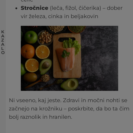
Stročnice
(leča, fižol, čičerika) – dober
vir železa, cinka in beljakovin
K
A
Z
A
L
O
Ni vseeno, kaj jeste. Zdravi in močni nohti se
začnejo na krožniku – poskrbite, da bo ta čim
bolj raznolik in hranilen.