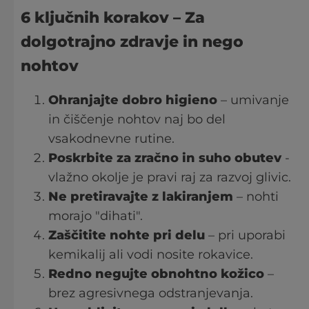
6 ključnih korakov
– Za
dolgotrajno zdravje in nego
nohtov
Ohranjajte dobro higieno
– umivanje
in čiščenje nohtov naj bo del
vsakodnevne rutine.
Poskrbite za zračno in suho obutev
-
vlažno okolje je pravi raj za razvoj glivic.
Ne pretiravajte z lakiranjem
– nohti
morajo "dihati".
Zaščitite nohte pri delu
– pri uporabi
kemikalij ali vodi nosite rokavice.
Redno negujte obnohtno kožico
–
brez agresivnega odstranjevanja.