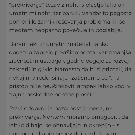
"prekrivanje" težav z nohti s plastjo laka ali
umetnimi nohti ter barvili. Vendar to pogosto
pomeni le zamik reševanja problema, ki se
medtem neopazno povečuje in poglablja.
Barvni laki in umetni materiali lahko
dodatno zaprejo površino nohta, kar zmanjša
zračnost in ustvarja ugodne pogoje za razvoj
bakterij in glivic. Namesto da bi si priznali, da
nekaj ni v redu, si raje "zatisnemo oči". Ta
pristop ni le neučinkovit, ampak lahko vodi v
trajne poškodbe nohtne ploščice.
Pravi odgovor je pozornost in nega, ne
prekrivanje. Nohtom moramo omogočiti, da
lahko dihajo, se obnavljajo in okrepijo – s
pomočjo ciljanih negovalnih izdelkov in