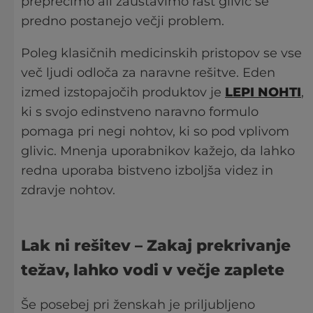
preprečimo ali zaustavimo rast glivic še
predno postanejo večji problem.
Poleg klasičnih medicinskih pristopov se vse
več ljudi odloča za naravne rešitve. Eden
izmed izstopajočih produktov je
LEPI NOHTI
,
ki s svojo edinstveno naravno formulo
pomaga pri negi nohtov, ki so pod vplivom
glivic. Mnenja uporabnikov kažejo, da lahko
redna uporaba bistveno izboljša videz in
zdravje nohtov.
Lak ni rešitev
– Zakaj prekrivanje
težav, lahko vodi v večje zaplete
Še posebej pri ženskah je priljubljeno