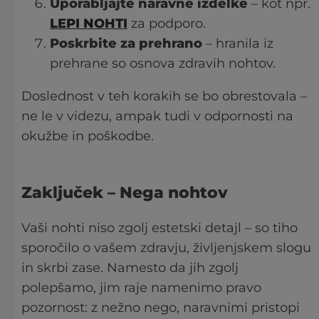
Uporabljajte naravne izdelke
– kot npr.
LEPI NOHTI
za podporo.
Poskrbite za prehrano
– hranila iz
prehrane so osnova zdravih nohtov.
Doslednost v teh korakih se bo obrestovala –
ne le v videzu, ampak tudi v odpornosti na
okužbe in poškodbe.
Zaključek
– Nega nohtov
Vaši nohti niso zgolj estetski detajl – so tiho
sporočilo o vašem zdravju, življenjskem slogu
in skrbi zase. Namesto da jih zgolj
polepšamo, jim raje namenimo pravo
pozornost: z nežno nego, naravnimi pristopi