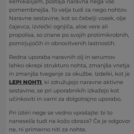
kemikalijam, postaja naravna nega vse
pomembnejša. To velja tudi za nego nohtov.
Naravne sestavine, kot so čebelji vosek, olje
čajevca, izvlečki ognjiča, aloe vere ali
propolisa, so znane po svojih protimikrobnih,
pomirjujočih in obnovitvenih lastnostih.
Redna uporaba naravnih olj in serumov
lahko okrepi strukturo nohta, zmanjša vnetja
in zmanjša tveganje za okužbe. Izdelki, kot je
LEPI NOHTI
, ki združujejo naravne aktivne
sestavine, se pri uporabnikih izkažejo kot
učinkoviti in varni za dolgotrajno uporabo.
Pri izbiri nege se vedno vprašajte: bi to
nanesel/a tudi na kožo obraza? Če je odgovor
ne, ni primerno niti za nohte.