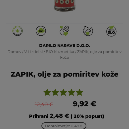
DARILO NARAVE D.O.O.
Domov
/
Vsi izdelki
/
BIO Kozmetika
/ ZAPIK, olje za pomiritev
kože
ZAPIK, olje za pomiritev kože
Ocenjeno
5
9,92
€
12,40
€
z
5.00
od
2,48
€
Prihrani
( 20% popust)
5 na
podlagi
Dobroimetje: 0,49 €