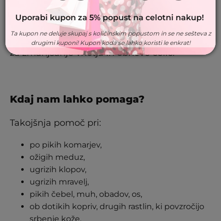
antibakterijsko. Lajšajo tudi srbenje, kar je
Uporabi kupon za 5% popust na celotni nakup!
bistveno pri pikih! Na mestu ugriza, se
Ta kupon ne deluje skupaj s količinskim popustom in se ne sešteva z
torej takoj začne intenziven proces
drugimi kuponi! Kupon koda se lahko koristi le enkrat!
za zmanjšanje vnetja in obnove celic.
Kdaj nam lahko pomaga?
Takojšnja pomoč pri:
po pikih komarjev,
ožigih meduz,
ugrizih klopov,
ugrizih mravelj,
pikih čebel, muh, obadov, os,
ob dotikih kopriv, drugih rastlin, ki povzročijo
srbenje kože.