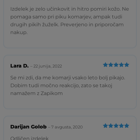
Ocenjeno
5
od 5
Izdelek je zelo učinkovit in hitro pomiri kožo. Ne
pomaga samo pri piku komarjev, ampak tudi
drugih pikih žuželk. Preverjeno in priporočam
nakup.
Lara D.
–
22 junija, 2022
Ocenjeno
5
od 5
Se mi zdi, da me komarji vsako leto bolj pikajo.
Dobim tudi močno reakcijo, zato se takoj
namažem z Zapikom
Darijan Golob
–
7 avgusta, 2020
Ocenjeno
5
od 5
Odličen izdelek