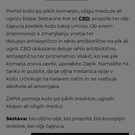
ocene
strank
Pomiri kožo po pikih komarjev, ožigu meduze ali
ugrizu klopa. Sestavine kot so
CBD
, propolis ter olje
čajevca pordelo kožo takoj umirijo. Ob enem
pripomorejo k zmanjšanju vnetja ter
delujejo antiseptično in rahlo antibiotično na pik ali
ugriz. CBD dokazano deluje rahlo antibiotično,
antiseptično ter protivnetno. Vsakič, ko vas pik
komarja znova zasrbi, uporabite Zapik. Namažite na
tanko in pustite, da se oljna mešanica vpije v
kožo. Učinkuje na naraven način in ne vsebuje
alkohola ali amonijaka.
ZAPIK pomirja kožo po pikih insektov, ugrizih
klopov ali ožigih meduz.
Sestava:
bio oljčno olje, bio propolis, bio konopljin
izvleček, bio olje čajevca.