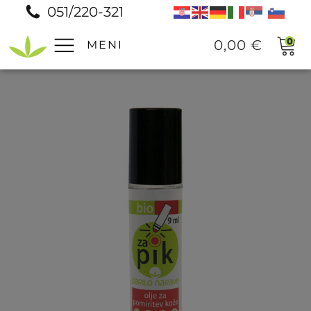
051/220-321
0
0,00
€
MENI
Pomoč
Prodajna mesta
Pogosta vprašanja