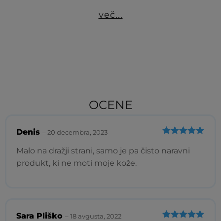
več...
OCENE
Denis
–
20 decembra, 2023
Ocenjeno
5
od 5
Malo na dražji strani, samo je pa čisto naravni
produkt, ki ne moti moje kože.
Sara Pliško
–
18 avgusta, 2022