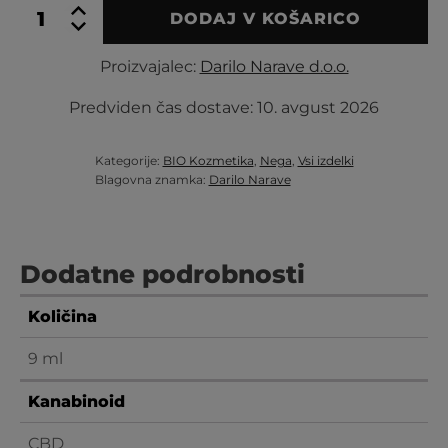
ZAPIK,
DODAJ V KOŠARICO
olje
za
Proizvajalec:
Darilo Narave d.o.o.
pomiritev
kože
količina
Predviden čas dostave:
10. avgust 2026
Kategorije:
BIO Kozmetika
,
Nega
,
Vsi izdelki
Blagovna znamka:
Darilo Narave
Dodatne podrobnosti
Količina
9 ml
Kanabinoid
CBD