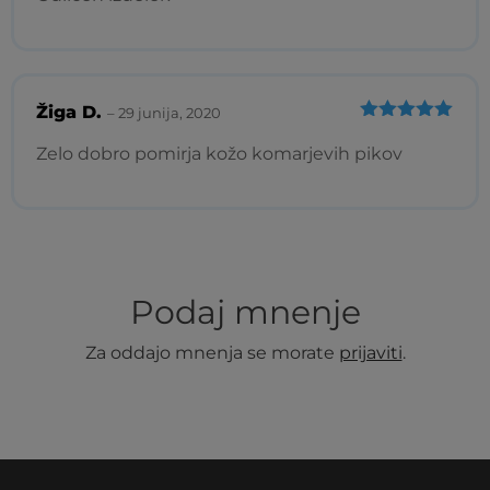
Žiga D.
–
29 junija, 2020
Ocenjeno
5
od 5
Zelo dobro pomirja kožo komarjevih pikov
Podaj mnenje
Za oddajo mnenja se morate
prijaviti
.