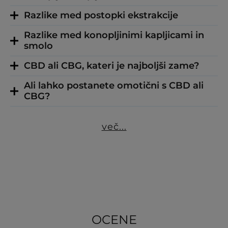
Razlike med postopki ekstrakcije
Razlike med konopljinimi kapljicami in
smolo
CBD ali CBG, kateri je najboljši zame?
Ali lahko postanete omotični s CBD ali
CBG?
več...
OCENE