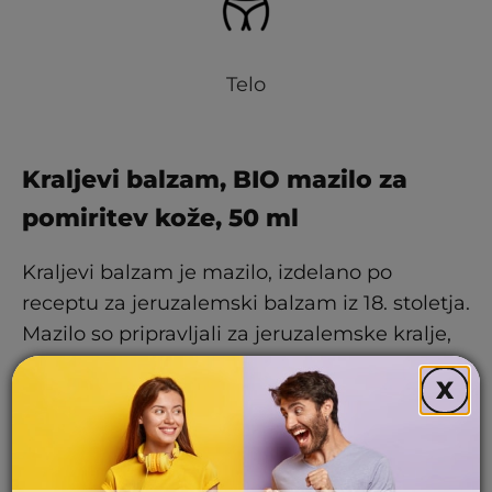
Telo
Kraljevi balzam, BIO mazilo za
pomiritev kože, 50 ml
Kraljevi balzam je mazilo, izdelano po
receptu za jeruzalemski balzam iz 18. stoletja.
Mazilo so pripravljali za jeruzalemske kralje,
uporabljali pa so ga za nego kože v primeru
X
odrgnin, prask, razpok med prsti na nogi,
ureznin in opeklin. Kraljevi balzam, bio
mazilo za pomiritev kože, je namenjeno
intenzivni negi kože, saj vsebuje sestavine, ki