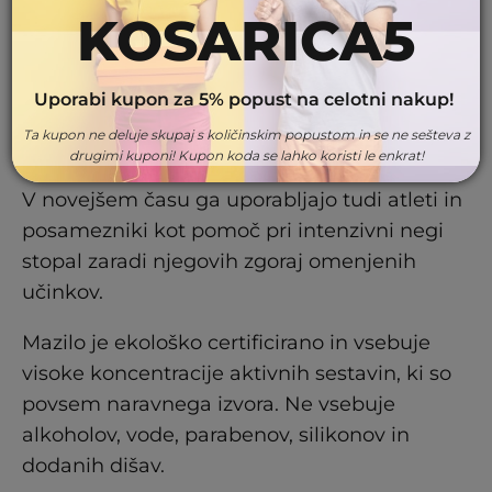
KOSARICA5
kožo pomirijo in pospešijo njeno
regeneracijo. Dragocene smole Chios
mastike, bosvelije, mire ter propolis imajo
Uporabi kupon za 5% popust na celotni nakup!
močne antiseptične, protivnetne in
Ta kupon ne deluje skupaj s količinskim popustom in se ne sešteva z
antioksidativne učinke.
drugimi kuponi! Kupon koda se lahko koristi le enkrat!
V novejšem času ga uporabljajo tudi atleti in
posamezniki kot pomoč pri intenzivni negi
stopal zaradi njegovih zgoraj omenjenih
učinkov.
Mazilo je ekološko certificirano in vsebuje
visoke koncentracije aktivnih sestavin, ki so
povsem naravnega izvora. Ne vsebuje
alkoholov, vode, parabenov, silikonov in
dodanih dišav.