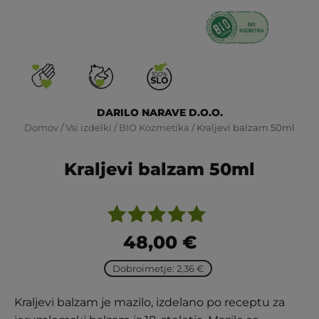
DARILO NARAVE D.O.O.
Domov
/
Vsi izdelki
/
BIO Kozmetika
/ Kraljevi balzam 50ml
Kraljevi balzam 50ml
Ocenjeno
1
48,00
€
z
5.00
od
Dobroimetje: 2,36 €
5 na
podlagi
Kraljevi balzam je mazilo, izdelano po receptu za
ocene