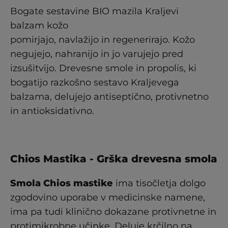
Bogate sestavine BIO mazila Kraljevi
balzam kožo
pomirjajo, navlažijo in regenerirajo. Kožo
negujejo, nahranijo in jo varujejo pred
izsušitvijo. Drevesne smole in propolis, ki
bogatijo razkošno sestavo Kraljevega
balzama, delujejo antiseptično, protivnetno
in antioksidativno.
Chios Mastika - Grška drevesna smola
Smola Chios mastike
ima tisočletja dolgo
zgodovino uporabe v medicinske namene,
ima pa tudi klinično dokazane protivnetne in
protimikrobne učinke. Deluje krčilno na