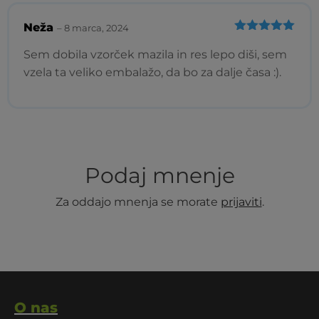
Neža
–
8 marca, 2024
Ocenjeno
5
od 5
Sem dobila vzorček mazila in res lepo diši, sem
vzela ta veliko embalažo, da bo za dalje časa :).
Podaj mnenje
Za oddajo mnenja se morate
prijaviti
.
O nas