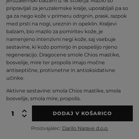
jeruzalemski balzam iz 18. stoletja. Mazilo so
stranke
pripravljali za jeruzalemske kralje, uporabljali pa so
ga za nego kože v primeru odrgnin, prask, razpok
med prsti na nogi, ureznin in opeklin. Kraljevi
balzam, bio mazilo za pomiritev kože, je
namenjeno intenzivni negi kože, saj vsebuje
sestavine, ki kožo pomirijo in pospešijo njeno
regeneracijo. Dragocene smole Chios mastike,
bosvelije, mire ter propolis imajo močne
antiseptične, protivnetne in antioksidativne
učinke.
Aktivne sestavine: smola Chios mastike, smola
bosvelije, smola mire, propolis.
Kraljevi
DODAJ V KOŠARICO
balzam
50ml
Proizvajalec:
Darilo Narave d.o.o.
količina