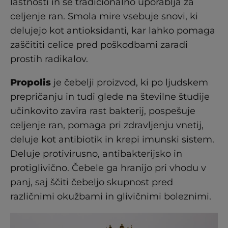
lastnosti in se tradicionalno uporablja za
celjenje ran. Smola mire vsebuje snovi, ki
delujejo kot antioksidanti, kar lahko pomaga
zaščititi celice pred poškodbami zaradi
prostih radikalov.
Propolis
je čebelji proizvod, ki po ljudskem
prepričanju in tudi glede na številne študije
učinkovito zavira rast bakterij, pospešuje
celjenje ran, pomaga pri zdravljenju vnetij,
deluje kot antibiotik in krepi imunski sistem.
Deluje protivirusno, antibakterijsko in
protiglivično. Čebele ga hranijo pri vhodu v
panj, saj ščiti čebeljo skupnost pred
različnimi okužbami in glivičnimi boleznimi.