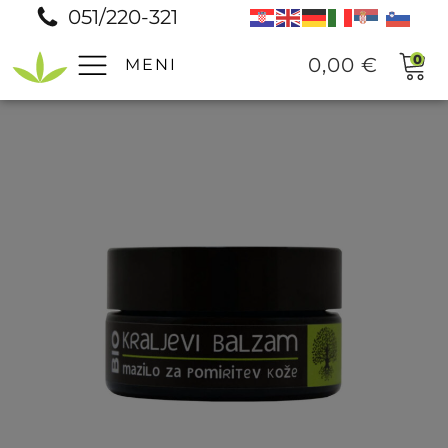
051/220-321
0
0,00
€
MENI
Pomoč
Prodajna mesta
Pogosta vprašanja