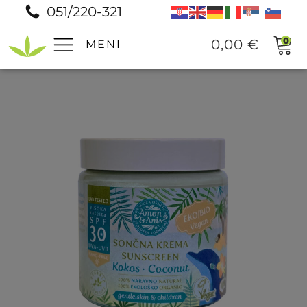
051/220-321
0
0,00
€
MENI
Pomoč
Prodajna mesta
Pogosta vprašanja