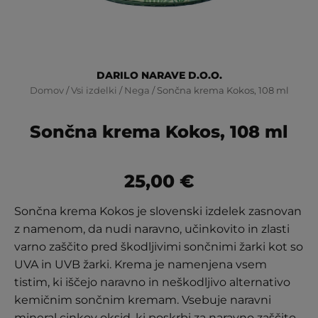
DARILO NARAVE D.O.O.
Domov
/
Vsi izdelki
/
Nega
/ Sončna krema Kokos, 108 ml
Sončna krema Kokos, 108 ml
25,00
€
Sončna krema Kokos je slovenski izdelek zasnovan
z namenom, da nudi naravno, učinkovito in zlasti
varno zaščito pred škodljivimi sončnimi žarki kot so
UVA in UVB žarki. Krema je namenjena vsem
tistim, ki iščejo naravno in neškodljivo alternativo
kemičnim sončnim kremam. Vsebuje naravni
mineral cinkov oksid, ki poskrbi za naravno zaščito