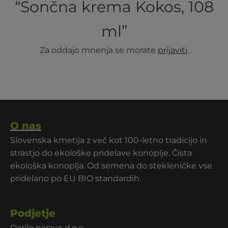
“Sončna krema Kokos, 108
ml”
Za oddajo mnenja se morate
prijaviti
.
O nas
Slovenska kmetija z več kot 100-letno tradicijo in
strastjo do ekološke pridelave konoplje. Čista
ekološka konoplja. Od semena do stekleničke vse
pridelano po EU BIO standardih.
Podjetje
Darilo narave d.o.o.