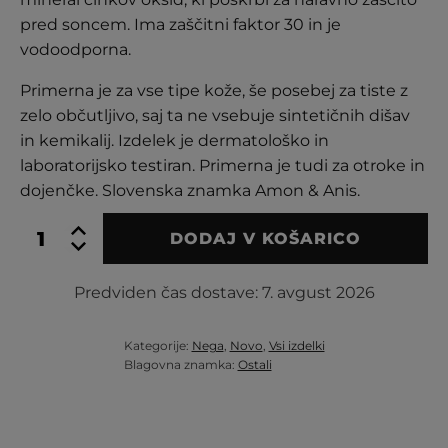
pred soncem. Ima zaščitni faktor 30 in je
vodoodporna.
Primerna je za vse tipe kože, še posebej za tiste z
zelo občutljivo, saj ta ne vsebuje sintetičnih dišav
in kemikalij. Izdelek je dermatološko in
laboratorijsko testiran. Primerna je tudi za otroke in
dojenčke. Slovenska znamka Amon & Anis.
Sončna
DODAJ V KOŠARICO
krema
Kokos,
108
Predviden čas dostave:
7. avgust 2026
ml
količina
Kategorije:
Nega
,
Novo
,
Vsi izdelki
Blagovna znamka:
Ostali