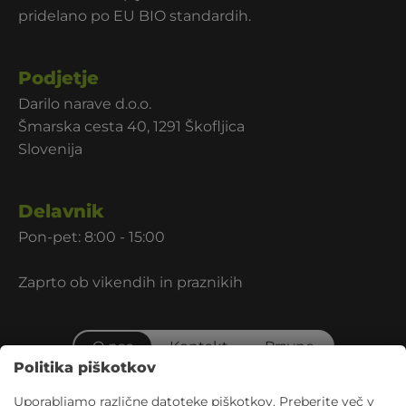
pridelano po EU BIO standardih.
Podjetje
Darilo narave d.o.o.
Šmarska cesta 40, 1291 Škofljica
Slovenija
Delavnik
Pon-pet: 8:00 - 15:00
Zaprto ob vikendih in praznikih
O nas
Kontakt
Pravno
Politika piškotkov
Uporabljamo različne datoteke piškotkov. Preberite več v