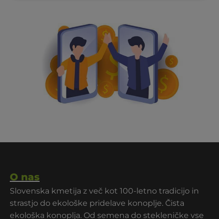
O nas
Slovenska kmetija z več kot 100-letno tradicijo in
strastjo do ekološke pridelave konoplje. Čista
ekološka konoplja. Od semena do stekleničke vse