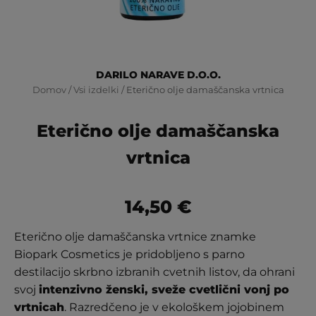
DARILO NARAVE D.O.O.
Domov
/
Vsi izdelki
/ Eterično olje damaščanska vrtnica
Eterično olje damaščanska
vrtnica
14,50
€
Eterično olje damaščanska vrtnice znamke
Biopark Cosmetics je pridobljeno s parno
destilacijo skrbno izbranih cvetnih listov, da ohrani
svoj
intenzivno ženski, sveže cvetlični vonj po
vrtnicah
. Razredčeno je v ekološkem jojobinem