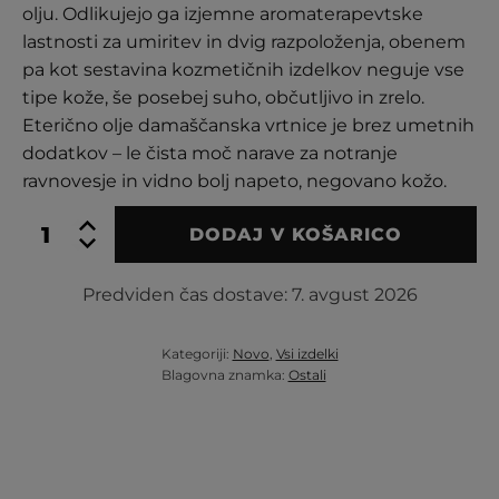
olju. Odlikujejo ga izjemne aromaterapevtske
lastnosti za umiritev in dvig razpoloženja, obenem
pa kot sestavina kozmetičnih izdelkov neguje vse
tipe kože, še posebej suho, občutljivo in zrelo.
Eterično olje damaščanska vrtnice je brez umetnih
dodatkov – le čista moč narave za notranje
ravnovesje in vidno bolj napeto, negovano kožo.
Eterično
DODAJ V KOŠARICO
olje
damaščanska
vrtnica
Predviden čas dostave:
7. avgust 2026
količina
Kategoriji:
Novo
,
Vsi izdelki
Blagovna znamka:
Ostali