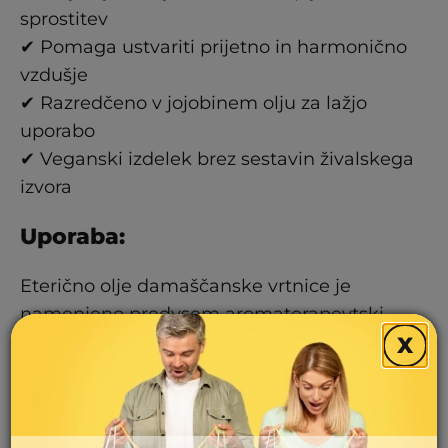
sprostitev
✔ Pomaga ustvariti prijetno in harmonično
vzdušje
✔ Razredčeno v jojobinem olju za lažjo
uporabo
✔ Veganski izdelek brez sestavin živalskega
izvora
Uporaba:
Eterično olje damaščanske vrtnice je
namenjeno predvsem aromaterapevtski
uporabi za odišavljanje prostora ali kot
X
dodatek v kozmetičnih pripravkih. Zaradi
intenzivnosti eteričnih olj je priporočljivo
uporabljati majhne količine.