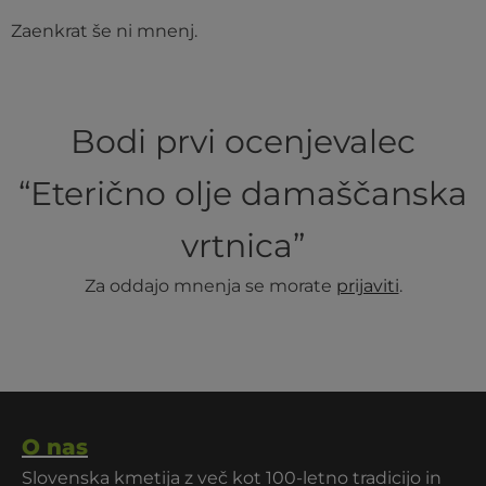
Zaenkrat še ni mnenj.
Bodi prvi ocenjevalec
“Eterično olje damaščanska
vrtnica”
Za oddajo mnenja se morate
prijaviti
.
O nas
Slovenska kmetija z več kot 100-letno tradicijo in