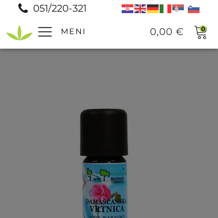
051/220-321
0
0,00
€
MENI
Pomoč
Prodajna mesta
Pogosta vprašanja